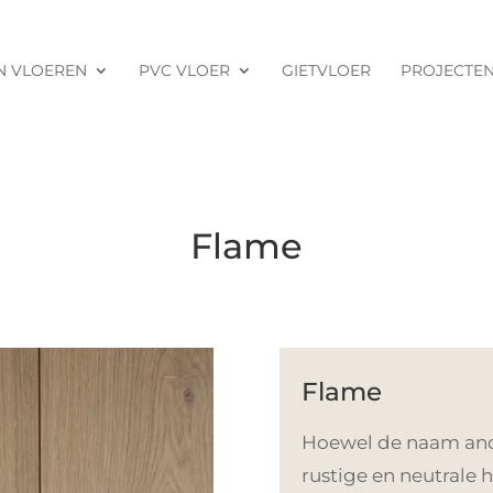
N VLOEREN
PVC VLOER
GIETVLOER
PROJECTE
Flame
Flame
Hoewel de naam and
rustige en neutrale 