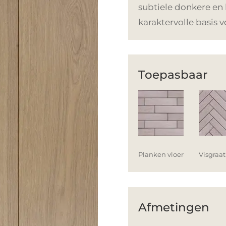
subtiele donkere en
karaktervolle basis vo
Toepasbaar
Planken vloer
Visgraat
Afmetingen