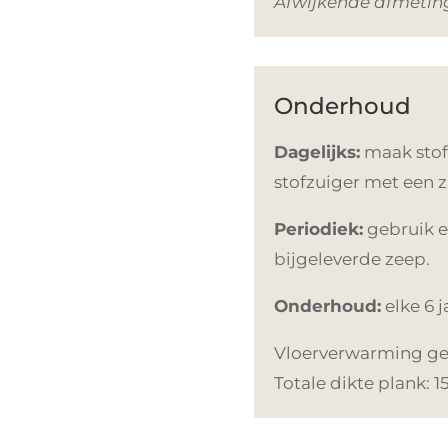
Afwijkende afmeti
Onderhoud
Dagelijks:
maak stofv
stofzuiger met een z
Periodiek:
gebruik e
bijgeleverde zeep.
Onderhoud:
elke 6 j
Vloerverwarming gesc
Totale dikte plank: